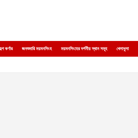
্প কর্ণার
জনশুমারি ময়মনসিংহ
ময়মনসিংহের দর্শনীয় স্থান সমূহ
খেলাধুলা