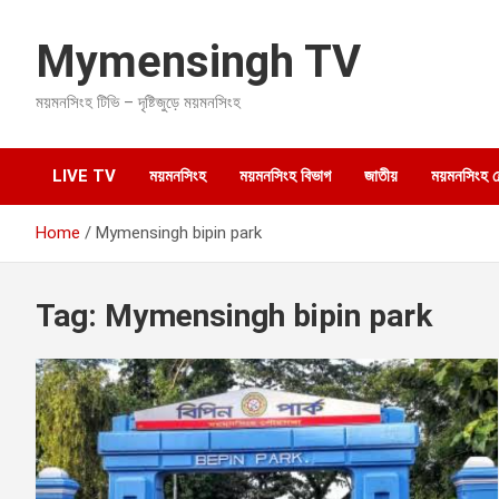
S
k
Mymensingh TV
i
p
ময়মনসিংহ টিভি – দৃষ্টিজুড়ে ময়মনসিংহ
t
o
c
o
LIVE TV
ময়মনসিংহ
ময়মনসিংহ বিভাগ
জাতীয়
ময়মনসিংহ হেল
n
t
Home
Mymensingh bipin park
e
n
t
Tag:
Mymensingh bipin park