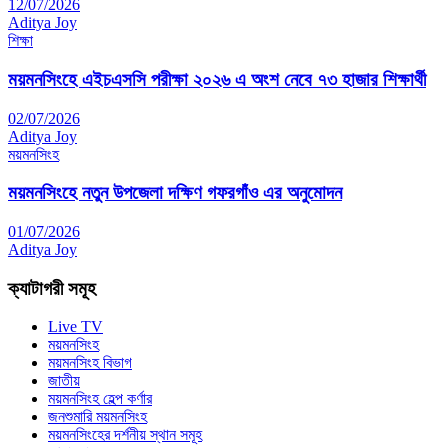
12/07/2026
Aditya Joy
শিক্ষা
ময়মনসিংহে এইচএসসি পরীক্ষা ২০২৬ এ অংশ নেবে ৭৩ হাজার শিক্ষার্থী
02/07/2026
Aditya Joy
ময়মনসিংহ
ময়মনসিংহে নতুন উপজেলা দক্ষিণ গফরগাঁও এর অনুমোদন
01/07/2026
Aditya Joy
ক্যাটাগরী সমূহ
Live TV
ময়মনসিংহ
ময়মনসিংহ বিভাগ
জাতীয়
ময়মনসিংহ হেল্প কর্ণার
জনশুমারি ময়মনসিংহ
ময়মনসিংহের দর্শনীয় স্থান সমূহ