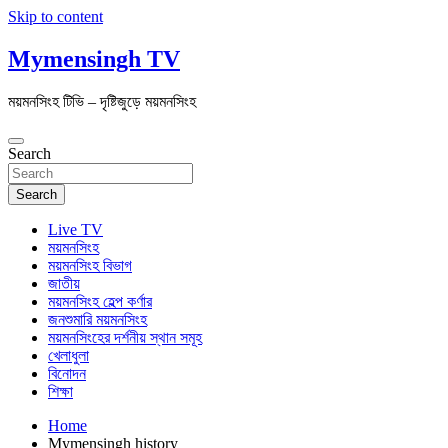
Skip to content
Mymensingh TV
ময়মনসিংহ টিভি – দৃষ্টিজুড়ে ময়মনসিংহ
Search
Search
Live TV
ময়মনসিংহ
ময়মনসিংহ বিভাগ
জাতীয়
ময়মনসিংহ হেল্প কর্ণার
জনশুমারি ময়মনসিংহ
ময়মনসিংহের দর্শনীয় স্থান সমূহ
খেলাধুলা
বিনোদন
শিক্ষা
Home
Mymensingh history