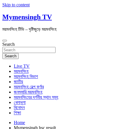
Skip to content
Mymensingh TV
ময়মনসিংহ টিভি – দৃষ্টিজুড়ে ময়মনসিংহ
Search
Search
Live TV
ময়মনসিংহ
ময়মনসিংহ বিভাগ
জাতীয়
ময়মনসিংহ হেল্প কর্ণার
জনশুমারি ময়মনসিংহ
ময়মনসিংহের দর্শনীয় স্থান সমূহ
খেলাধুলা
বিনোদন
শিক্ষা
Home
Mymensingh hsc result