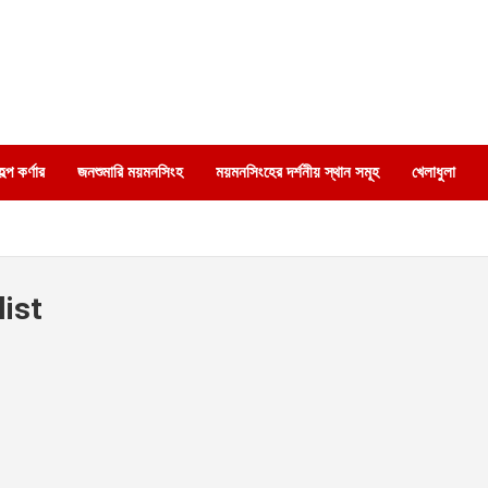
্প কর্ণার
জনশুমারি ময়মনসিংহ
ময়মনসিংহের দর্শনীয় স্থান সমূহ
খেলাধুলা
ist