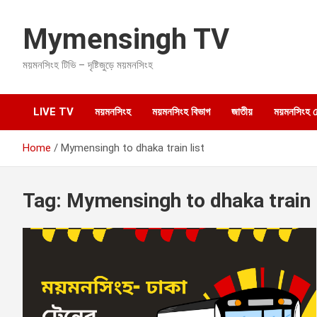
S
k
Mymensingh TV
i
p
ময়মনসিংহ টিভি – দৃষ্টিজুড়ে ময়মনসিংহ
t
o
c
o
LIVE TV
ময়মনসিংহ
ময়মনসিংহ বিভাগ
জাতীয়
ময়মনসিংহ হেল
n
t
Home
Mymensingh to dhaka train list
e
n
t
Tag:
Mymensingh to dhaka train l