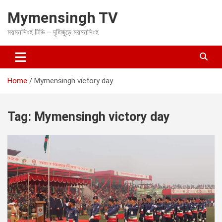
S
Mymensingh TV
k
i
ময়মনসিংহ টিভি – দৃষ্টিজুড়ে ময়মনসিংহ
p
t
o
c
o
Home
Mymensingh victory day
n
t
e
Tag:
Mymensingh victory day
n
t