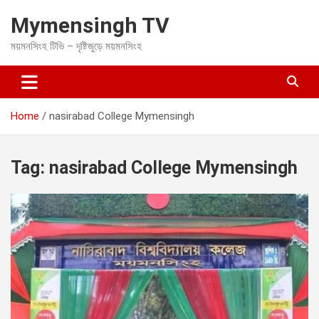
S
Mymensingh TV
k
i
ময়মনসিংহ টিভি – দৃষ্টিজুড়ে ময়মনসিংহ
p
t
o
c
o
Home
nasirabad College Mymensingh
n
t
e
Tag:
nasirabad College Mymensingh
n
t