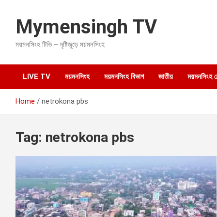
S
k
Mymensingh TV
i
p
ময়মনসিংহ টিভি – দৃষ্টিজুড়ে ময়মনসিংহ
t
o
c
o
LIVE TV
ময়মনসিংহ
ময়মনসিংহ বিভাগ
জাতীয়
ময়মনসিংহ হেল
n
t
Home
netrokona pbs
e
n
t
Tag:
netrokona pbs