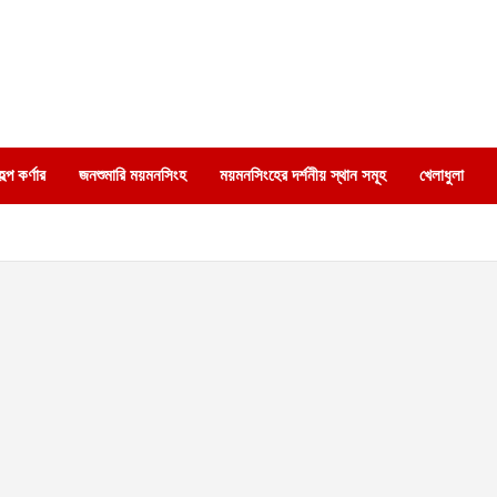
্প কর্ণার
জনশুমারি ময়মনসিংহ
ময়মনসিংহের দর্শনীয় স্থান সমূহ
খেলাধুলা