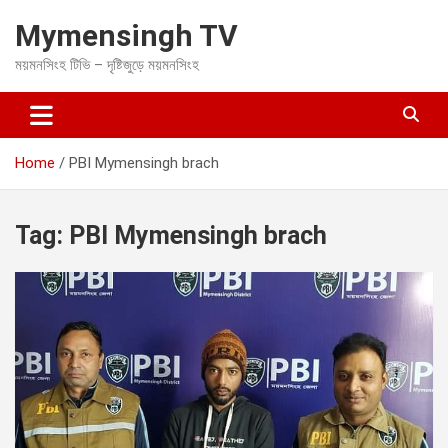
S
Mymensingh TV
k
i
ময়মনসিংহ টিভি – দৃষ্টিজুড়ে ময়মনসিংহ
p
t
o
c
o
Home
PBI Mymensingh brach
n
t
e
Tag:
PBI Mymensingh brach
n
t