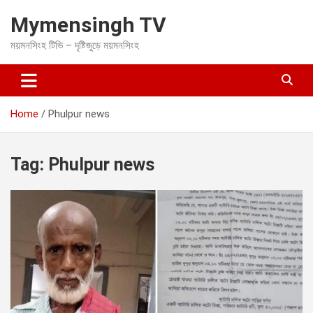
S
Mymensingh TV
k
i
ময়মনসিংহ টিভি – দৃষ্টিজুড়ে ময়মনসিংহ
p
t
o
c
o
Home
Phulpur news
n
t
e
Tag:
Phulpur news
n
t