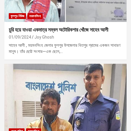
ফুলপুর নিউজ
ময়মনসিংহ
চুরি হয়ে যাওয়া একমাত্র সম্বল অটোরিকশার খোঁজে সাহেব আলী
01/09/2024
Joy Ghosh
সাহেব আলী , ময়মনসিংহ জেলার ফুলপুর উপজেলার ধিতপুর গ্রামের একজন সাধারণ
মানুষ। তাঁর ছোট্ট সংসার—এক ছেলে,…