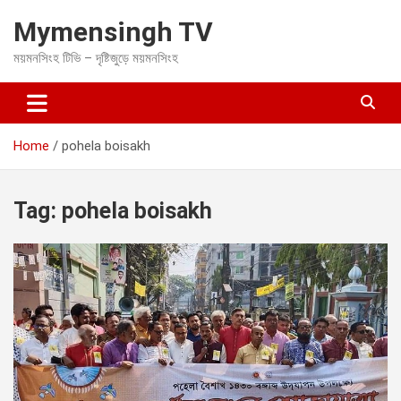
S
Mymensingh TV
k
i
ময়মনসিংহ টিভি – দৃষ্টিজুড়ে ময়মনসিংহ
p
t
o
c
o
Home
pohela boisakh
n
t
e
Tag:
pohela boisakh
n
t