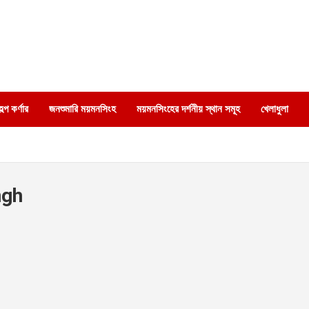
্প কর্ণার
জনশুমারি ময়মনসিংহ
ময়মনসিংহের দর্শনীয় স্থান সমূহ
খেলাধুলা
ngh