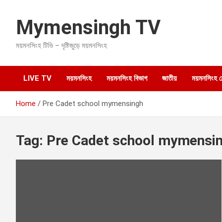
S
k
Mymensingh TV
i
p
ময়মনসিংহ টিভি – দৃষ্টিজুড়ে ময়মনসিংহ
t
o
c
o
LIVE TV
ময়মনসিংহ
ময়মনসিংহ বিভাগ
জাতীয়
ময়মনসিংহ হেল
n
t
Home
Pre Cadet school mymensingh
e
n
t
Tag:
Pre Cadet school mymensi