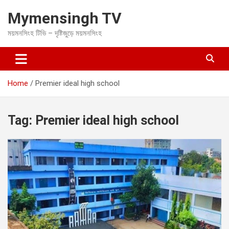
S
Mymensingh TV
k
i
ময়মনসিংহ টিভি – দৃষ্টিজুড়ে ময়মনসিংহ
p
t
o
c
o
Home
Premier ideal high school
n
t
e
Tag:
Premier ideal high school
n
t