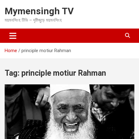
S
Mymensingh TV
k
i
ময়মনসিংহ টিভি – দৃষ্টিজুড়ে ময়মনসিংহ
p
t
o
c
o
Home
principle motiur Rahman
n
t
e
Tag:
principle motiur Rahman
n
t