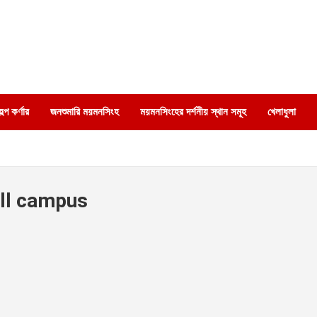
্প কর্ণার
জনশুমারি ময়মনসিংহ
ময়মনসিংহের দর্শনীয় স্থান সমূহ
খেলাধুলা
all campus