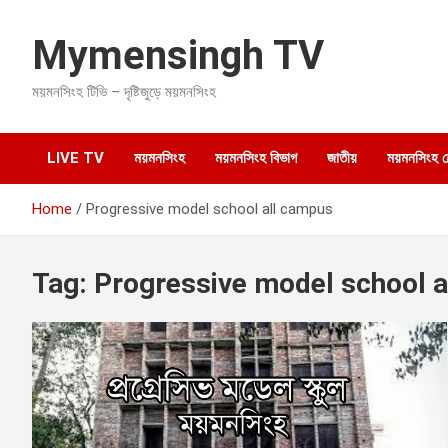
S
k
Mymensingh TV
i
p
ময়মনসিংহ টিভি – দৃষ্টিজুড়ে ময়মনসিংহ
t
o
c
o
LIVE TV
ময়মনসিংহ
ময়মনসিংহ বিভাগ
জাতীয়
ময়মনসিংহ হেল
n
t
Home
Progressive model school all campus
e
n
t
Tag:
Progressive model school 