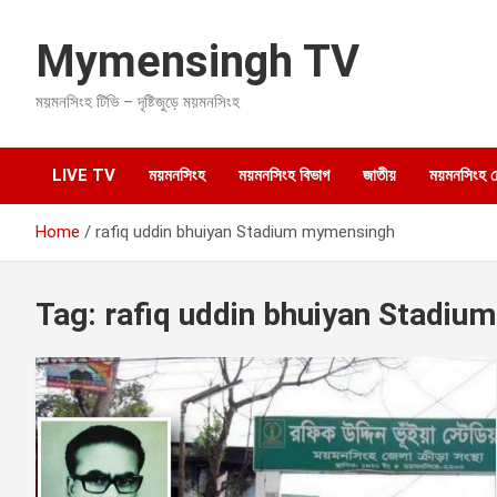
S
k
Mymensingh TV
i
p
ময়মনসিংহ টিভি – দৃষ্টিজুড়ে ময়মনসিংহ
t
o
c
o
LIVE TV
ময়মনসিংহ
ময়মনসিংহ বিভাগ
জাতীয়
ময়মনসিংহ হেল
n
t
Home
rafiq uddin bhuiyan Stadium mymensingh
e
n
t
Tag:
rafiq uddin bhuiyan Stadi