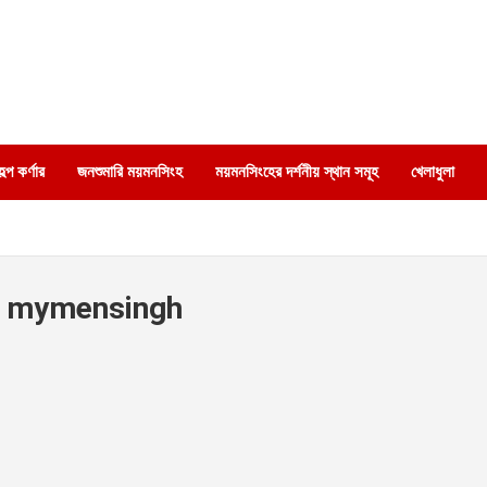
্প কর্ণার
জনশুমারি ময়মনসিংহ
ময়মনসিংহের দর্শনীয় স্থান সমূহ
খেলাধুলা
um mymensingh