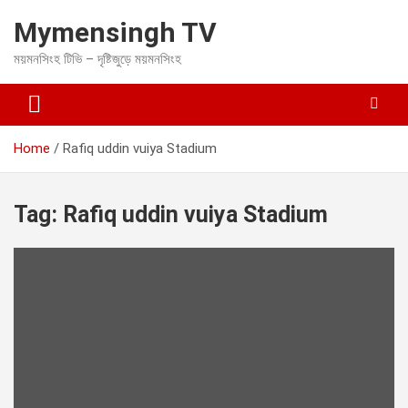
S
Mymensingh TV
k
i
ময়মনসিংহ টিভি – দৃষ্টিজুড়ে ময়মনসিংহ
p
t
o
c
o
Home
Rafiq uddin vuiya Stadium
n
t
e
Tag:
Rafiq uddin vuiya Stadium
n
t