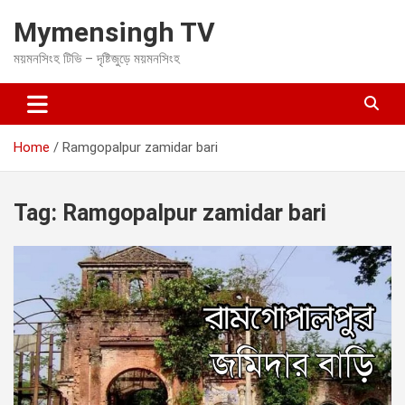
S
Mymensingh TV
k
i
ময়মনসিংহ টিভি – দৃষ্টিজুড়ে ময়মনসিংহ
p
t
o
c
o
Home
Ramgopalpur zamidar bari
n
t
e
Tag:
Ramgopalpur zamidar bari
n
t