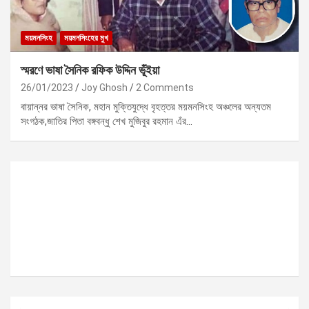
ময়মনসিংহ
ময়মনসিংহের মুখ
স্মরণে ভাষা সৈনিক রফিক উদ্দিন ভূঁইয়া
26/01/2023
Joy Ghosh
2 Comments
বায়ান্নর ভাষা সৈনিক, মহান মুক্তিযুদ্ধে বৃহত্তর ময়মনসিংহ অঞ্চলের অন্যতম
সংগঠক,জাতির পিতা বঙ্গবন্ধু শেখ মুজিবুর রহমান এঁর…