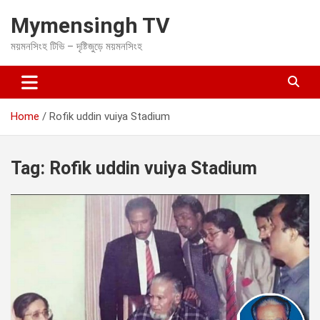
S
Mymensingh TV
k
i
ময়মনসিংহ টিভি – দৃষ্টিজুড়ে ময়মনসিংহ
p
t
o
c
o
Home
Rofik uddin vuiya Stadium
n
t
e
Tag:
Rofik uddin vuiya Stadium
n
t