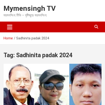
S
Mymensingh TV
k
i
ময়মনসিংহ টিভি – দৃষ্টিজুড়ে ময়মনসিংহ
p
t
o
c
o
Home
Sadhinita padak 2024
n
t
e
Tag:
Sadhinita padak 2024
n
t