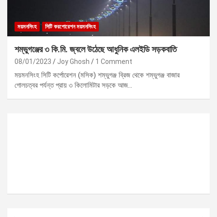
ময়মনসিংহ
সিটি করপোরেশন ময়মনসিংহ
শম্ভুগঞ্জের ৩ কি.মি. জ্বলে উঠেছে আধুনিক এলইডি সড়কবাতি
08/01/2023
Joy Ghosh
1 Comment
ময়মনসিংহ সিটি কর্পোরেশন (মসিক) শম্ভুগঞ্জ ব্রিজ থেকে শম্ভুগঞ্জ বাজার
গোলচত্বর পর্যন্ত প্রায় ৩ কিলোমিটার সড়কে আজ…