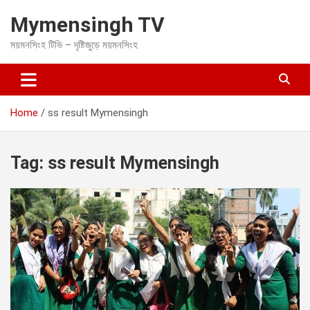
S
Mymensingh TV
k
i
ময়মনসিংহ টিভি – দৃষ্টিজুড়ে ময়মনসিংহ
p
t
o
c
o
Home
ss result Mymensingh
n
t
e
Tag:
ss result Mymensingh
n
t