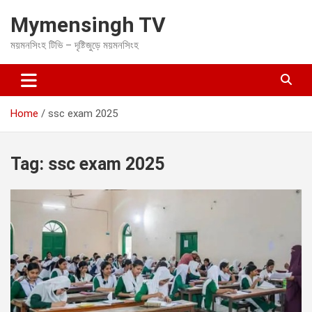
S
Mymensingh TV
k
i
ময়মনসিংহ টিভি – দৃষ্টিজুড়ে ময়মনসিংহ
p
t
o
c
o
Home
ssc exam 2025
n
t
e
Tag:
ssc exam 2025
n
t