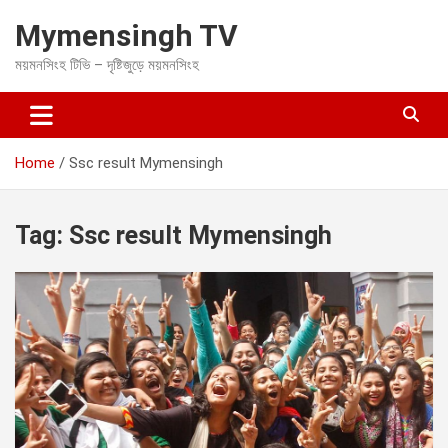
S
Mymensingh TV
k
i
ময়মনসিংহ টিভি – দৃষ্টিজুড়ে ময়মনসিংহ
p
t
o
c
o
Home
Ssc result Mymensingh
n
t
e
Tag:
Ssc result Mymensingh
n
t