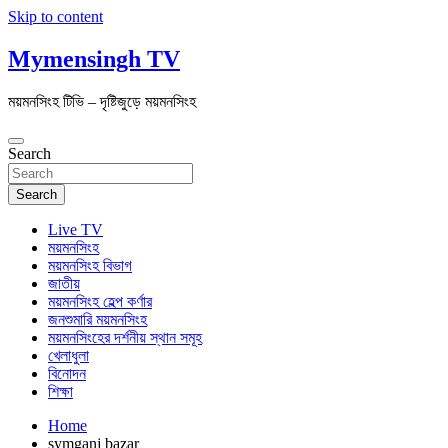
Skip to content
Mymensingh TV
ময়মনসিংহ টিভি – দৃষ্টিজুড়ে ময়মনসিংহ
Search
Search
Live TV
ময়মনসিংহ
ময়মনসিংহ বিভাগ
জাতীয়
ময়মনসিংহ হেল্প কর্ণার
জনশুমারি ময়মনসিংহ
ময়মনসিংহের দর্শনীয় স্থান সমূহ
খেলাধুলা
বিনোদন
শিক্ষা
Home
symganj bazar