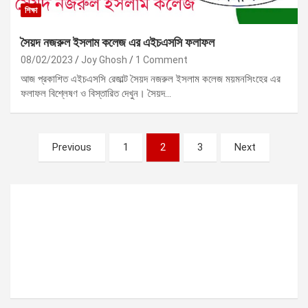
শিক্ষা
সৈয়দ নজরুল ইসলাম কলেজ এর এইচএসসি ফলাফল
08/02/2023
Joy Ghosh
1 Comment
আজ প্রকাশিত এইচএসসি রেজাল্ট সৈয়দ নজরুল ইসলাম কলেজ ময়মনসিংহের এর
ফলাফল বিশ্লেষণ ও বিস্তারিত দেখুন। সৈয়দ…
P
Previous
1
2
3
Next
o
s
t
s
p
a
g