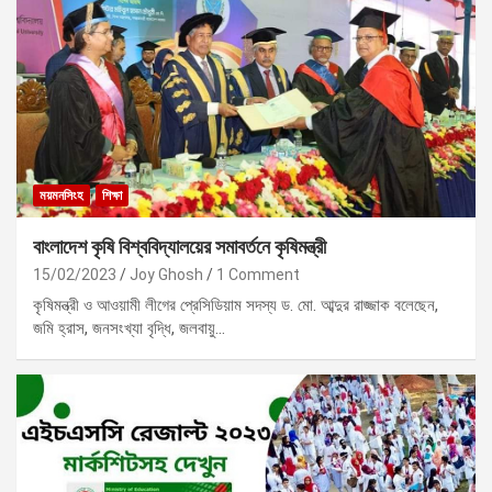
ময়মনসিংহ
শিক্ষা
বাংলাদেশ কৃষি বিশ্ববিদ্যালয়ের সমাবর্তনে কৃষিমন্ত্রী
15/02/2023
Joy Ghosh
1 Comment
কৃষিমন্ত্রী ও আওয়ামী লীগের প্রেসিডিয়াম সদস্য ড. মো. আব্দুর রাজ্জাক বলেছেন,
জমি হ্রাস, জনসংখ্যা বৃদ্ধি, জলবায়ু…