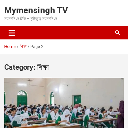
S
Mymensingh TV
k
i
ময়মনসিংহ টিভি – দৃষ্টিজুড়ে ময়মনসিংহ
p
t
o
c
o
Home
শিক্ষা
Page 2
n
t
e
Category:
শিক্ষা
n
t