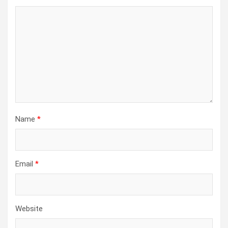
t
i
o
n
Name
*
Email
*
Website