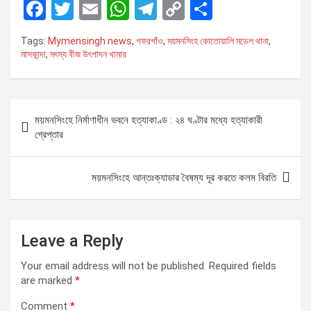
F
T
E
W
T
C
S
a
wi
m
h
el
o
h
Tags:
Mymensingh news
,
গফরগাঁও
,
ময়মনসিংহ কোতোয়ালি মডেল থানা
,
ce
tt
ail
at
e
py
ar
মাসকান্দা
,
মৎস্য বীজ উৎপাদন খামার
b
er
s
gr
Li
e
o
A
a
n
P
o
p
m
k
ময়মনসিংহে নির্মাণাধীন ভবনে হত্যাকাণ্ড : ২৪ ঘণ্টার মধ্যে হত্যাকারী
o
গ্রেপ্তার
k
p
s
t
ময়মনসিংহে আন্তঃক্যাডার বৈষম্য দূর করতে কলম বিরতি
n
a
Leave a Reply
v
i
Your email address will not be published.
Required fields
are marked
*
g
a
Comment
*