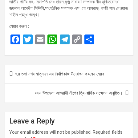
জাতীয় পার্টির সহ- সভাপতি মোঃ হারুন,যুগ্ম সাধারণ সম্পাদক বীর মুক্তিযোদ্ধা
জয়নাল আবেদীন সিদ্দিকী,সাংগঠনিক সম্পাদক এস এম আশরাফ, কাজী শাহ নেওয়াজ
শাহীন প্রমুখ প্রমুখ।
শেয়ার করুন :
F
T
E
W
T
C
S
a
wi
m
h
el
o
h
ce
tt
ail
at
e
py
ar
b
er
s
gr
Li
e
P
ছয় তলা নগর মাতৃসদন এর নির্মাণকাজ উদ্বোধন করলেন মেয়র
o
A
a
n
o
o
p
m
k
s
মদন উপজেলা আওয়ামী লীগের ত্রি-বার্ষিক সম্মেলন অনুষ্ঠিত।
k
p
t
n
a
Leave a Reply
v
Your email address will not be published.
Required fields