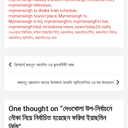
mymensingh television
,
mymensingh to dhaka train schedule
,
mymensingh tourist place
,
Mymensingh tv
,
Mymensingh tv bd
,
mymensinghtv
,
mymensinghtv live
,
mymensinghtvbd
,
neteokona news
,
newstoday24
,
nishi
,
দেওখোলা ইউনিয়ন
,
ফরিদা ইয়াছমিন নিশি
,
ময়মনসিংহ
,
ময়মনসিংহ টিভি
,
ময়মনসিংহ নিউজ
,
ময়মনসিংহ প্রতিদিন
,
ময়মনসিংহের খবর
P
শিল্পাচার্য জয়নুল আবেদিন এর জন্মবার্ষিকী আজ
o
s
বঙ্গবন্ধু গোল্ডকাপ আন্তঃ উপজেলা কাবাডি প্রতিযোগিতা এর শুভ উদ্বোধন
t
n
a
One thought on “
দেওখোলা উপ-নির্বাচনে
v
নৌকা নিয়ে নির্বাচিত হয়েছেন ফরিদা ইয়াছমিন
i
নিশি
”