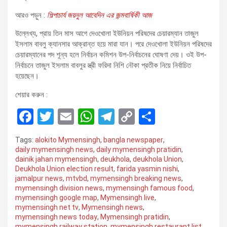
আরও পড়ুন :
শিল্পাচার্য জয়নুল আবেদিন এর জন্মবার্ষিকী আজ
উল্লেখ্য, প্রায় তিন মাস আগে দেওখোলা ইউনিয়ন পরিষদের চেয়ারম্যান তাজুল
ইসলাম বাবলু ক্যানসার আক্রান্ত হয়ে মারা যান। পরে দেওখোলা ইউনিয়ন পরিষদের
চেয়ারম্যানের পদ শূন্য হলে নির্বাচন কমিশন উপ-নির্বাচনের ঘোষণা দেয়। ওই উপ-
নির্বাচনে তাজুল ইসলাম বাবলুর স্ত্রী ফরিদা নিশি নৌকা প্রতীক নিয়ে নির্বাচিত
হয়েছেন।
শেয়ার করুন :
F
T
E
W
T
C
S
a
wi
m
h
el
o
h
Tags:
alokito Mymensingh
,
bangla newspaper
,
ce
tt
ail
at
e
py
ar
daily mymensingh news
,
daily mymensingh pratidin
,
dainik jahan mymensingh
,
deukhola
,
deukhola Union
,
b
er
s
gr
Li
e
Deukhola Union election result
,
farida yasmin nishi
,
o
A
a
n
jamalpur news
,
mtvbd
,
mymensingh breaking news
,
mymensingh division news
,
mymensingh famous food
,
o
p
m
k
mymensingh google map
,
Mymensingh live
,
mymensingh net tv
,
Mymensingh news
,
k
p
mymensingh news today
,
Mymensingh pratidin
,
mymensingh railway station
,
mymensingh restaurant list
,