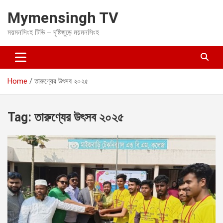
S
Mymensingh TV
k
i
ময়মনসিংহ টিভি – দৃষ্টিজুড়ে ময়মনসিংহ
p
t
o
c
o
Home
তারুণ্যের উৎসব ২০২৫
n
t
e
Tag:
তারুণ্যের উৎসব ২০২৫
n
t