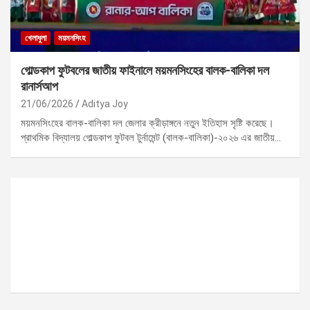
খেলাধুলা
ময়মনসিংহ
গোল্ডকাপ ফুটবলের জাতীয় ফাইনালে ময়মনসিংহের বালক-বালিকা দল
রানার্সআপ
21/06/2026
Aditya Joy
ময়মনসিংহের বালক-বালিকা দল জেলার ক্রীড়াঙ্গনে নতুন ইতিহাস সৃষ্টি করেছে।
প্রাথমিক বিদ্যালয় গোল্ডকাপ ফুটবল টুর্নামেন্ট (বালক-বালিকা)-২০২৬ এর জাতীয়…