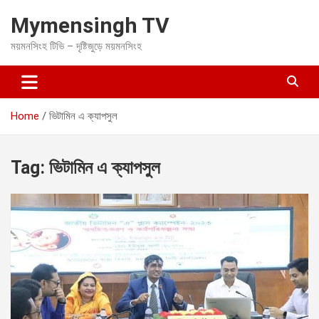
S
Mymensingh TV
k
i
ময়মনসিংহ টিভি – দৃষ্টিজুড়ে ময়মনসিংহ
p
t
o
c
o
Home
ভিটামিন এ ক্যাপসুল
n
t
e
Tag:
ভিটামিন এ ক্যাপসুল
n
t