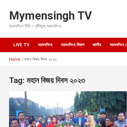
S
k
Mymensingh TV
i
p
ময়মনসিংহ টিভি – দৃষ্টিজুড়ে ময়মনসিংহ
t
o
c
o
LIVE TV
ময়মনসিংহ
ময়মনসিংহ বিভাগ
জাতীয়
ময়মনসিংহ হেল
n
t
Home
মহান বিজয় দিবস ২০২৩
e
n
t
Tag:
মহান বিজয় দিবস ২০২৩