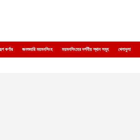
্প কর্ণার
জনশুমারি ময়মনসিংহ
ময়মনসিংহের দর্শনীয় স্থান সমূহ
খেলাধুলা