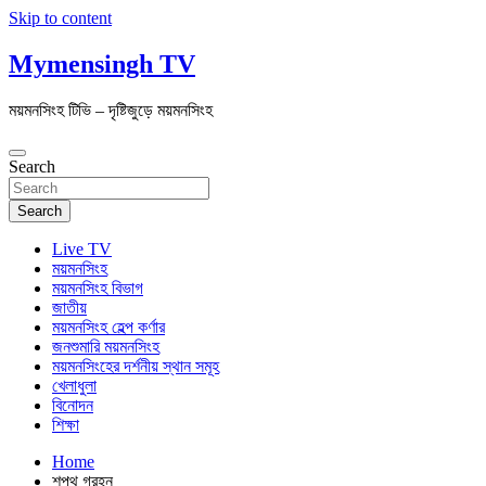
Skip to content
Mymensingh TV
ময়মনসিংহ টিভি – দৃষ্টিজুড়ে ময়মনসিংহ
Search
Search
Live TV
ময়মনসিংহ
ময়মনসিংহ বিভাগ
জাতীয়
ময়মনসিংহ হেল্প কর্ণার
জনশুমারি ময়মনসিংহ
ময়মনসিংহের দর্শনীয় স্থান সমূহ
খেলাধুলা
বিনোদন
শিক্ষা
Home
শপথ গ্রহন