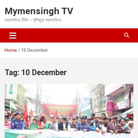
S
Mymensingh TV
k
i
ময়মনসিংহ টিভি – দৃষ্টিজুড়ে ময়মনসিংহ
p
t
o
c
o
Home
10 December
n
t
e
Tag:
10 December
n
t