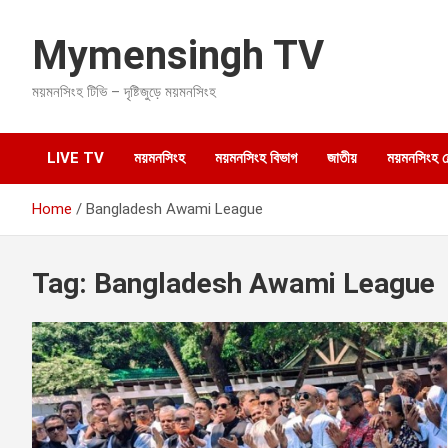
S
k
Mymensingh TV
i
p
ময়মনসিংহ টিভি – দৃষ্টিজুড়ে ময়মনসিংহ
t
o
c
o
LIVE TV
ময়মনসিংহ
ময়মনসিংহ বিভাগ
জাতীয়
ময়মনসিংহ হেল
n
t
Home
Bangladesh Awami League
e
n
t
Tag:
Bangladesh Awami League