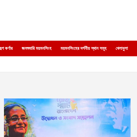
্প কর্ণার
জনশুমারি ময়মনসিংহ
ময়মনসিংহের দর্শনীয় স্থান সমূহ
খেলাধুলা