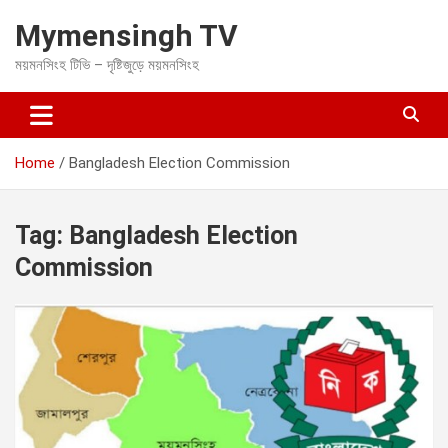
S
Mymensingh TV
k
i
ময়মনসিংহ টিভি – দৃষ্টিজুড়ে ময়মনসিংহ
p
t
o
c
o
Home
Bangladesh Election Commission
n
t
e
Tag:
Bangladesh Election
n
t
Commission