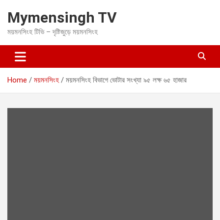
S
Mymensingh TV
k
i
ময়মনসিংহ টিভি – দৃষ্টিজুড়ে ময়মনসিংহ
p
t
o
c
o
Home
ময়মনসিংহ
ময়মনসিংহ বিভাগে ভোটার সংখ্যা ৯৫ লক্ষ ৬৫ হাজার
n
t
e
n
t