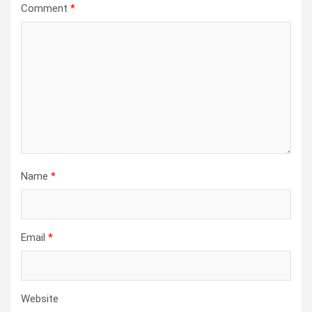
g
Comment
*
a
t
i
o
n
Name
*
Email
*
Website