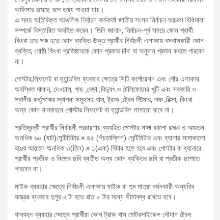
অফিসার রয়েছে বলে তথ্য পাওয়া যায়।
এ সময় অতিরিক্ত আঞ্চলিক নির্বাচন কর্মকর্তা জাতীয় সংসদ নির্বাচন আচরণ বিধিমালা
সম্পর্কে বিস্তারিত অবহিত করেন। তিনি জানান, নির্বাচন-পূর্ব সময়ে কোন প্রার্থী
কিংবা তার পক্ষ হতে কোন ব্যক্তি উক্ত প্রার্থীর নির্বাচনী এলাকায় বসবাসকারী কোন
ব্যক্তি, গোষ্ঠী কিংবা প্রতিষ্ঠানকে কোন প্রকার চাঁদা বা অনুদান প্রদান করতে পারবেন
না।
পোস্টার,লিফলেট বা হ্যান্ডবিল ব্যবহার ক্ষেত্রে সিটি কর্পোরেশন এবং পৌর এলাকায়
অবস্থিত দালান, দেওয়াল, গাছ ,বেড়া ,বিদ্যুৎ ও টেলিফোনের খুটি এবং সরকারি ও
স্থানীয় কর্তৃপক্ষের স্থাপনা সমূহসহ বাস, ট্রাক ,ট্রেন স্টিমার, লঞ্চ ,রিক্সা, কিংবা
অন্য কোন যানবাহনে পোস্টার লিফলেট বা হ্যান্ডবিল লাগানো যাবে না।
প্রতিদ্বন্দ্বী প্রার্থীর নির্বাচনী প্রচারণায় ব্যবহিত পোস্টার সাদা কালো রঙের ও আয়তন
অনধিক ৬০ (ষাট)সেন্টিমিটার × ৪৫ (পঁয়তাল্লিশ) সেন্টিমিটার এবং ব্যানার সাদাকালো
রঙের আয়তন অনধিক ৩(তিন) × ১(এক) মিটার হতে হবে এবং পোস্টার বা ব্যানারে
প্রার্থীর প্রতীক ও নিজের ছবি ব্যতীত অন্য কোন ব্যক্তির ছবি বা প্রতীক ছাপাতে
পারবেন না।
মাইক ব্যবহার ক্ষেত্রে নির্বাচনী এলাকায় মাইক বা শব্দ মাত্রা বর্ধনকারী অন্যবিধ
যন্ত্রের ব্যবহার দুপুর ২ টা হতে রাত ৮ টার মধ্যে সীমাবদ্ধ রাখতে হবে।
যানবহন ব্যবহার ক্ষেত্রে প্রার্থীরা কোন ট্রাক বাস মোটরসাইকেল নৌযান ট্রেন