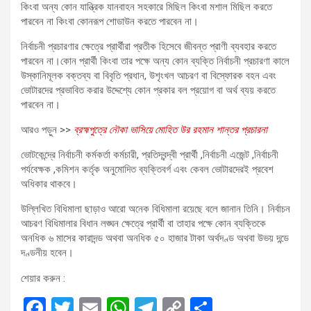
কিংবা অন্য কোন যান্ত্রিক যানবাহন সহকারে মিছিল কিংবা মশাল মিছিল করতে
পারবেন না কিংবা কোনরূপ শোডাউন করতে পারবেন না।
নির্বাচনী প্রচারণার ক্ষেত্রে প্রার্থীরা প্রতীক হিসেবে জীবন্ত প্রাণী ব্যবহার করতে
পারবেন না।কোন প্রার্থী কিংবা তার পক্ষে অন্য কোন ব্যক্তি নির্বাচনী প্রচারণা কালে
উস্কানিমূলক বক্তব্য বা বিবৃতি প্রধান, উশৃংখল আচরণ বা বিস্ফোরক বহন এবং
ভোটারদের প্রভাবিত করার উদ্দেশ্যে কোন প্রকার বল প্রয়োগ বা অর্থ ব্যয় করতে
পারবেন না।
আরও পড়ুন >>
ব্রহ্মপুত্রে নৌকা ভাসিয়ে মোহিত উর রহমান শান্তর প্রচারনা
ভোটকেন্দ্রে নির্বাচনী কর্মকর্তা কর্মচারী, প্রতিদ্বন্দ্বী প্রার্থী ,নির্বাচনী এজেন্ট ,নির্বাচনী
পর্যবেক্ষক ,কমিশন কর্তৃক অনুমোদিত ব্যক্তিবর্গ এবং কেবল ভোটারদেরই প্রবেশ
অধিকার থাকবে।
উল্লিখিত বিধিমালা ছাড়াও আরো অনেক বিধিমালা রয়েছে বলে জানান তিনি। নির্বাচন
আচরণ বিধিমালার বিধান লঙ্ঘন ক্ষেত্রে প্রার্থী বা তাহার পক্ষে কোন ব্যক্তিকে
অনধিক ৬ মাসের কারাদন্ড অথবা অনধিক ৫০ হাজার টাকা অর্থদণ্ড অথবা উভয় দন্ডে
দণ্ডনীয় হবেন।
শেয়ার করুন :
F
T
E
W
T
C
S