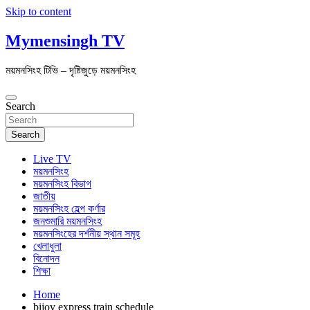
Skip to content
Mymensingh TV
ময়মনসিংহ টিভি – দৃষ্টিজুড়ে ময়মনসিংহ
Search
Search
Live TV
ময়মনসিংহ
ময়মনসিংহ বিভাগ
জাতীয়
ময়মনসিংহ হেল্প কর্ণার
জনশুমারি ময়মনসিংহ
ময়মনসিংহের দর্শনীয় স্থান সমূহ
খেলাধুলা
বিনোদন
শিক্ষা
Home
bijoy express train schedule