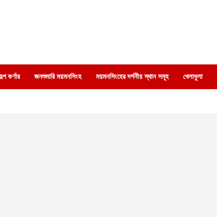
্প কর্ণার
জনশুমারি ময়মনসিংহ
ময়মনসিংহের দর্শনীয় স্থান সমূহ
খেলাধুলা