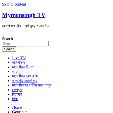
Skip to content
Mymensingh TV
ময়মনসিংহ টিভি – দৃষ্টিজুড়ে ময়মনসিংহ
Search
Search
Live TV
ময়মনসিংহ
ময়মনসিংহ বিভাগ
জাতীয়
ময়মনসিংহ হেল্প কর্ণার
জনশুমারি ময়মনসিংহ
ময়মনসিংহের দর্শনীয় স্থান সমূহ
খেলাধুলা
বিনোদন
শিক্ষা
Home
Gouripur