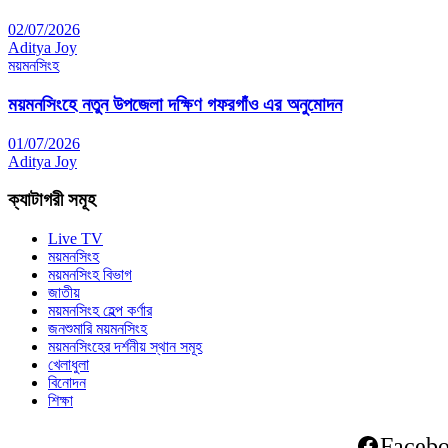
02/07/2026
Aditya Joy
ময়মনসিংহ
ময়মনসিংহে নতুন উপজেলা দক্ষিণ গফরগাঁও এর অনুমোদন
01/07/2026
Aditya Joy
ক্যাটাগরী সমূহ
Live TV
ময়মনসিংহ
ময়মনসিংহ বিভাগ
জাতীয়
ময়মনসিংহ হেল্প কর্ণার
জনশুমারি ময়মনসিংহ
ময়মনসিংহের দর্শনীয় স্থান সমূহ
খেলাধুলা
বিনোদন
শিক্ষা
Faceb