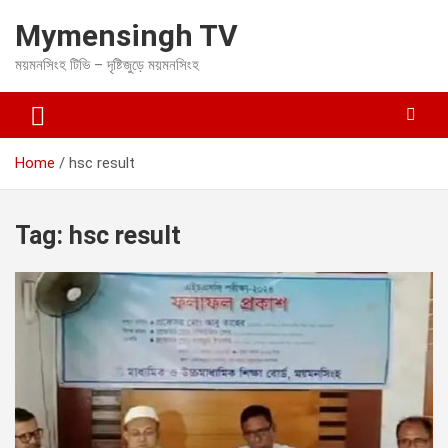
S
Mymensingh TV
k
i
ময়মনসিংহ টিভি – দৃষ্টিজুড়ে ময়মনসিংহ
p
t
o
c
o
Home
hsc result
n
t
e
Tag:
hsc result
n
t