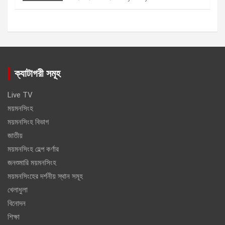
ক্যাটাগরী সমূহ
Live TV
ময়মনসিংহ
ময়মনসিংহ বিভাগ
জাতীয়
ময়মনসিংহ হেল্প কর্ণার
জনশুমারি ময়মনসিংহ
ময়মনসিংহের দর্শনীয় স্থান সমূহ
খেলাধুলা
বিনোদন
শিক্ষা