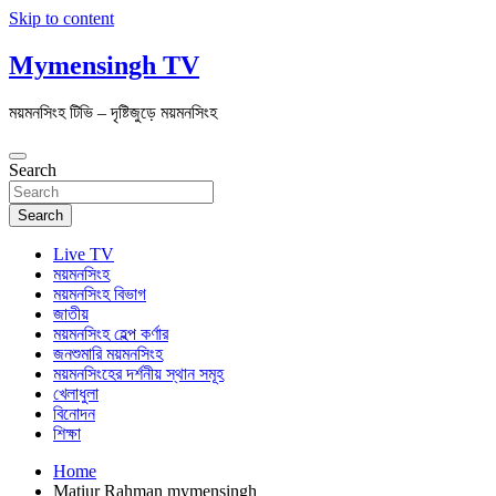
Skip to content
Mymensingh TV
ময়মনসিংহ টিভি – দৃষ্টিজুড়ে ময়মনসিংহ
Search
Search
Live TV
ময়মনসিংহ
ময়মনসিংহ বিভাগ
জাতীয়
ময়মনসিংহ হেল্প কর্ণার
জনশুমারি ময়মনসিংহ
ময়মনসিংহের দর্শনীয় স্থান সমূহ
খেলাধুলা
বিনোদন
শিক্ষা
Home
Matiur Rahman mymensingh