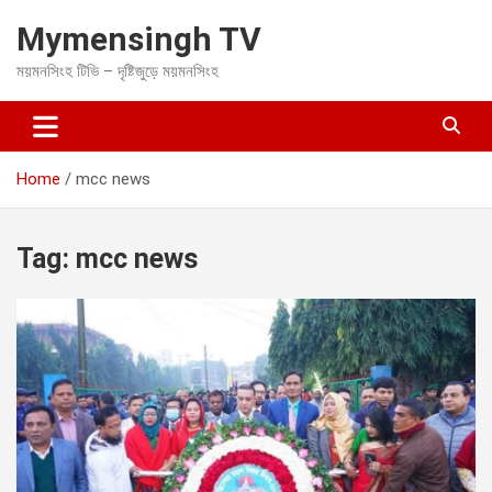
S
Mymensingh TV
k
i
ময়মনসিংহ টিভি – দৃষ্টিজুড়ে ময়মনসিংহ
p
t
o
c
o
Home
mcc news
n
t
e
Tag:
mcc news
n
t