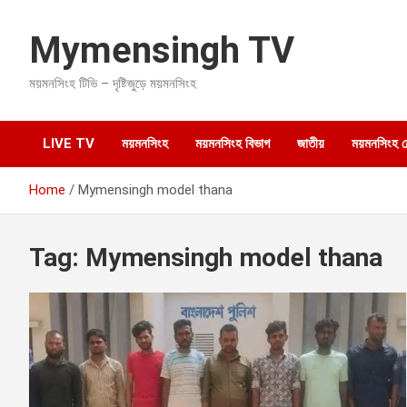
S
k
Mymensingh TV
i
p
ময়মনসিংহ টিভি – দৃষ্টিজুড়ে ময়মনসিংহ
t
o
c
o
LIVE TV
ময়মনসিংহ
ময়মনসিংহ বিভাগ
জাতীয়
ময়মনসিংহ হেল
n
t
Home
Mymensingh model thana
e
n
t
Tag:
Mymensingh model thana