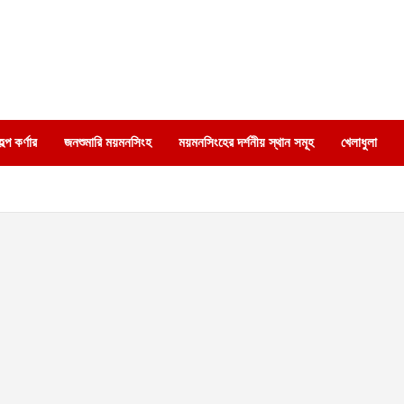
্প কর্ণার
জনশুমারি ময়মনসিংহ
ময়মনসিংহের দর্শনীয় স্থান সমূহ
খেলাধুলা