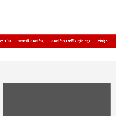
্প কর্ণার
জনশুমারি ময়মনসিংহ
ময়মনসিংহের দর্শনীয় স্থান সমূহ
খেলাধুলা