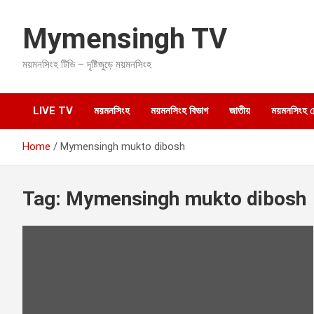
S
k
Mymensingh TV
i
p
ময়মনসিংহ টিভি – দৃষ্টিজুড়ে ময়মনসিংহ
t
o
c
o
LIVE TV
ময়মনসিংহ
ময়মনসিংহ বিভাগ
জাতীয়
ময়মনসিংহ হেল
n
t
Home
Mymensingh mukto dibosh
e
n
t
Tag:
Mymensingh mukto dibosh