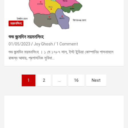
ময়মনসিংহ
শুভ জন্মদিন ময়মনসিংহ
01/05/2023
Joy Ghosh
1 Comment
শুভ জন্মদিন ময়মনসিংহ । ১ মে ১৭৮৭ সাল, ইস্ট ইন্ডিয়া কোম্পানির শাসনামলে
রাজস্ব আদায়, প্রশাসনিক সুবিধা…
P
1
2
…
16
Next
o
s
t
s
p