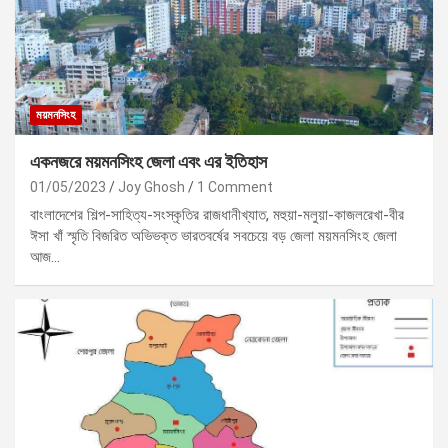
ময়মনসিংহ
একনজরে ময়মনসিংহ জেলা এবং এর ইতিহাস
01/05/2023
Joy Ghosh
1 Comment
বাংলাদেশের শিল্প-সাহিত্য-সংস্কৃতির রাজধানীখ্যাত, মহুয়া-মলুয়া-কাজলরেখা-বীর
ঈসা খাঁ স্মৃতি বিজরিত অভিভক্ত ভারতবর্ষের সবচেয়ে বড় জেলা ময়মনসিংহ জেলা
আজ…