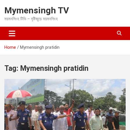
S
Mymensingh TV
k
i
ময়মনসিংহ টিভি – দৃষ্টিজুড়ে ময়মনসিংহ
p
t
o
c
o
Home
Mymensingh pratidin
n
t
e
Tag:
Mymensingh pratidin
n
t