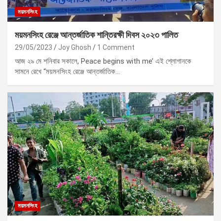
ময়মনসিংহ
ময়মনসিংহ রেঞ্জে আন্তর্জাতিক শান্তিরক্ষী দিবস ২০২৩ পালিত
29/05/2023
Joy Ghosh
1 Comment
আজ ২৯ মে শনিবার সকালে, Peace begins with me’ এই শ্লোগানকে
সামনে রেখে “ময়মনসিংহ রেঞ্জে আন্তর্জাতিক…
ময়মনসিংহ