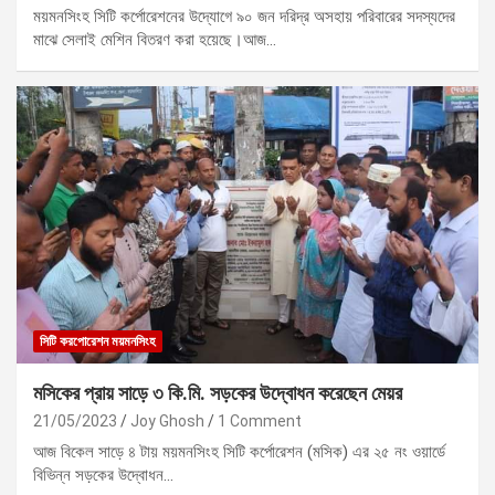
ময়মনসিংহ সিটি কর্পোরেশনের উদ্যোগে ৯০ জন দরিদ্র অসহায় পরিবারের সদস্যদের
মাঝে সেলাই মেশিন বিতরণ করা হয়েছে।আজ…
সিটি করপোরেশন ময়মনসিংহ
মসিকের প্রায় সাড়ে ৩ কি.মি. সড়কের উদ্বোধন করেছেন মেয়র
21/05/2023
Joy Ghosh
1 Comment
আজ বিকেল সাড়ে ৪ টায় ময়মনসিংহ সিটি কর্পোরেশন (মসিক) এর ২৫ নং ওয়ার্ডে
বিভিন্ন সড়কের উদ্বোধন…