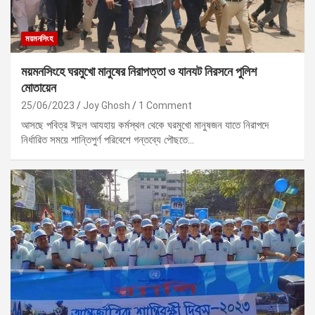
ময়মনসিংহ
ময়মনসিংহে ঘরমুখো মানুষের নিরাপত্তা ও যানযট নিরসনে পুলিশ
মোতায়েন
25/06/2023
Joy Ghosh
1 Comment
আসছে পবিত্র ঈদুল আযহায় কর্মস্থল থেকে ঘরমুখো মানুষজন যাতে নিরাপদে
নির্ধারিত সময়ে শান্তিপুর্ণ পরিবেশে গন্তব্যে পৌছতে…