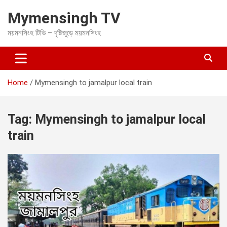
S
Mymensingh TV
k
i
ময়মনসিংহ টিভি – দৃষ্টিজুড়ে ময়মনসিংহ
p
t
o
c
o
Home
Mymensingh to jamalpur local train
n
t
e
Tag:
Mymensingh to jamalpur local
n
t
train