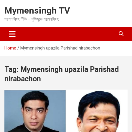
S
Mymensingh TV
k
i
ময়মনসিংহ টিভি – দৃষ্টিজুড়ে ময়মনসিংহ
p
t
o
c
o
Home
Mymensingh upazila Parishad nirabachon
n
t
e
Tag:
Mymensingh upazila Parishad
n
t
nirabachon