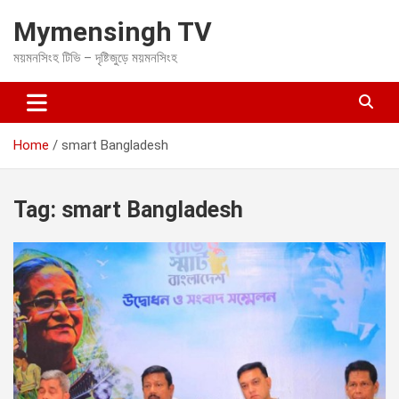
S
Mymensingh TV
k
i
ময়মনসিংহ টিভি – দৃষ্টিজুড়ে ময়মনসিংহ
p
t
o
c
o
Home
smart Bangladesh
n
t
e
Tag:
smart Bangladesh
n
t