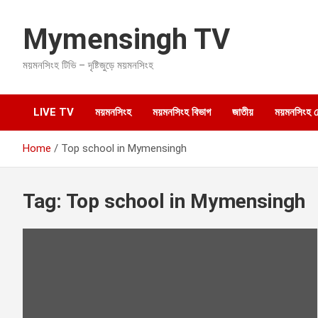
S
k
Mymensingh TV
i
p
ময়মনসিংহ টিভি – দৃষ্টিজুড়ে ময়মনসিংহ
t
o
c
o
LIVE TV
ময়মনসিংহ
ময়মনসিংহ বিভাগ
জাতীয়
ময়মনসিংহ হেল
n
t
Home
Top school in Mymensingh
e
n
t
Tag:
Top school in Mymensingh