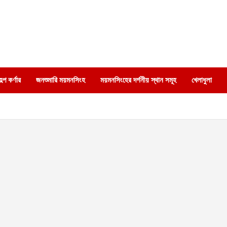
্প কর্ণার
জনশুমারি ময়মনসিংহ
ময়মনসিংহের দর্শনীয় স্থান সমূহ
খেলাধুলা